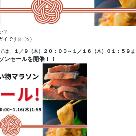
か？
イです(≧◇≦)
店では、
１／９（木）２０：００～１／１６（木）０１：５９ま
ソンセールを開催！！