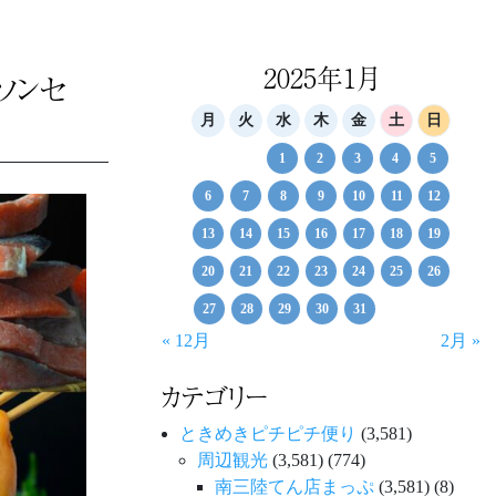
2025年1月
ソンセ
月
火
水
木
金
土
日
1
2
3
4
5
6
7
8
9
10
11
12
13
14
15
16
17
18
19
20
21
22
23
24
25
26
27
28
29
30
31
« 12月
2月 »
カテゴリー
ときめきピチピチ便り
(3,581)
周辺観光
(3,581)
(774)
南三陸てん店まっぷ
(3,581)
(8)