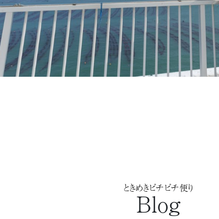
ときめきピチピチ便り
Blog