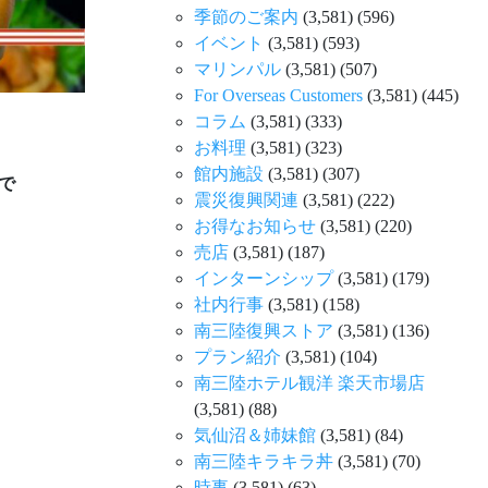
季節のご案内
(3,581)
(596)
イベント
(3,581)
(593)
マリンパル
(3,581)
(507)
For Overseas Customers
(3,581)
(445)
コラム
(3,581)
(333)
お料理
(3,581)
(323)
館内施設
(3,581)
(307)
で
震災復興関連
(3,581)
(222)
お得なお知らせ
(3,581)
(220)
売店
(3,581)
(187)
インターンシップ
(3,581)
(179)
社内行事
(3,581)
(158)
南三陸復興ストア
(3,581)
(136)
プラン紹介
(3,581)
(104)
南三陸ホテル観洋 楽天市場店
(3,581)
(88)
気仙沼＆姉妹館
(3,581)
(84)
南三陸キラキラ丼
(3,581)
(70)
時事
(3,581)
(63)