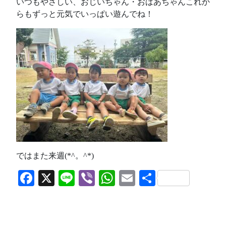
いつもやさしい、おじいちゃん・おばあちゃんこれか
らもずっと元気でいっぱい遊んでね！
ではまた来週(*^。^*)
Facebook
X
Line
Viber
WhatsApp
Email
共
有