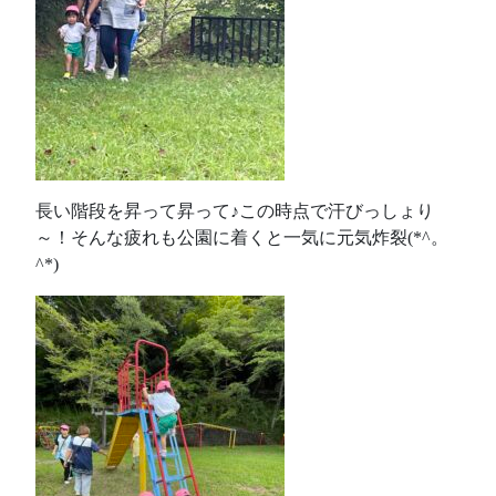
長い階段を昇って昇って♪この時点で汗びっしょり
～！そんな疲れも公園に着くと一気に元気炸裂(*^。
^*)