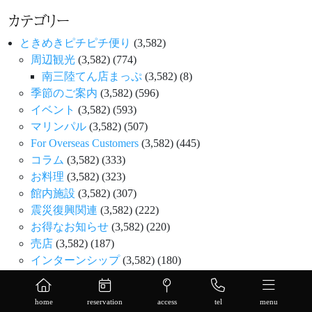
カテゴリー
ときめきピチピチ便り
(3,582)
周辺観光
(3,582)
(774)
南三陸てん店まっぷ
(3,582)
(8)
季節のご案内
(3,582)
(596)
イベント
(3,582)
(593)
マリンパル
(3,582)
(507)
For Overseas Customers
(3,582)
(445)
コラム
(3,582)
(333)
お料理
(3,582)
(323)
館内施設
(3,582)
(307)
震災復興関連
(3,582)
(222)
お得なお知らせ
(3,582)
(220)
売店
(3,582)
(187)
インターンシップ
(3,582)
(180)
社内行事
(3,582)
(158)
南三陸復興ストア
(3,582)
(136)
home
reservation
access
tel
menu
プラン紹介
(3,582)
(104)