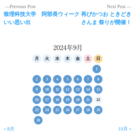
投
Previous Post
Next Post
Previous
Next
致理科技大学
阿部長ウィーク 再びかつお ときどき
稿
post:
post:
いい思い出
さんま 祭りが開催！
ナ
ビ
ゲ
2024年9月
ー
月
火
水
木
金
土
日
シ
1
ョ
2
3
4
5
6
7
8
ン
9
10
11
12
13
14
15
16
17
18
19
20
21
22
23
24
25
26
27
28
29
30
« 8月
10月 »