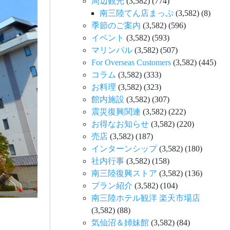
周辺観光
(3,582)
(774)
南三陸てん店まっぷ
(3,582)
(8)
季節のご案内
(3,582)
(596)
イベント
(3,582)
(593)
マリンパル
(3,582)
(507)
For Overseas Customers
(3,582)
(445)
コラム
(3,582)
(333)
お料理
(3,582)
(323)
館内施設
(3,582)
(307)
震災復興関連
(3,582)
(222)
お得なお知らせ
(3,582)
(220)
売店
(3,582)
(187)
インターンシップ
(3,582)
(180)
社内行事
(3,582)
(158)
南三陸復興ストア
(3,582)
(136)
プラン紹介
(3,582)
(104)
南三陸ホテル観洋 楽天市場店
(3,582)
(88)
気仙沼＆姉妹館
(3,582)
(84)