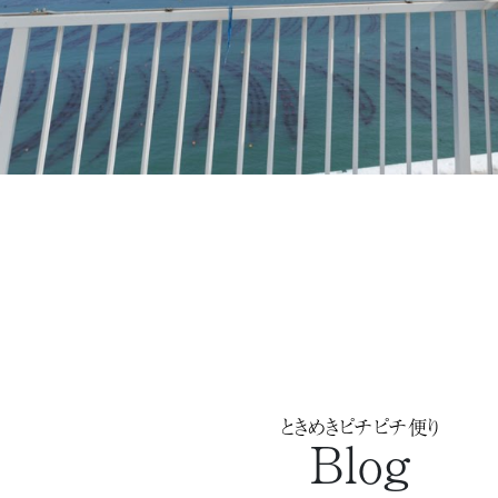
ときめきピチピチ便り
Blog