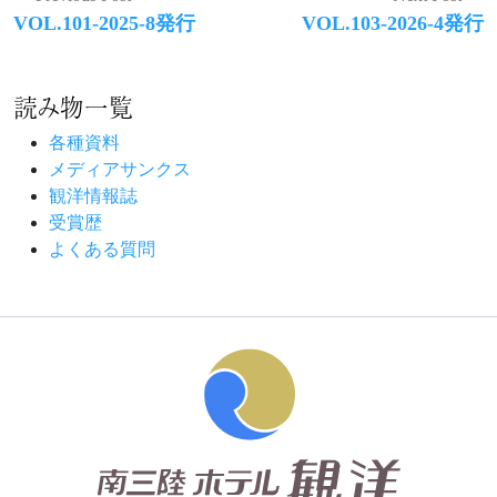
Previous
Next
VOL.101-2025-8発行
VOL.103-2026-4発行
稿
post:
post:
ナ
読み物一覧
ビ
ゲ
各種資料
メディアサンクス
ー
観洋情報誌
シ
受賞歴
よくある質問
ョ
ン