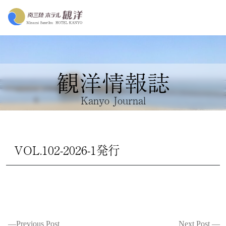
観洋情報誌
Kanyo Journal
VOL.102-2026-1発行
投
Previous Post
Next Post