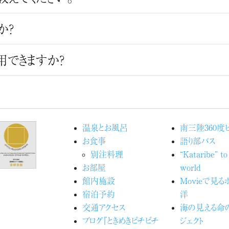
か？
用できますか？
温泉とお風呂
南三陸360度
お食事
語り部バス
別注料理
“Kataribe” to
お部屋
world
館内施設
Movieで見
宿泊予約
洋
交通アクセス
海の見える命
ブログ『ときめきピチピチ
ジェクト