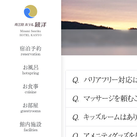
宿泊予約
reservation
お風呂
hotspring
Q.
バリアフリー対応
お食事
cuisine
Q.
マッサージを頼むこ
お部屋
guestrooms
Q.
キッズルームはあり
館内施設
facilities
Q.
アメニティグッズを