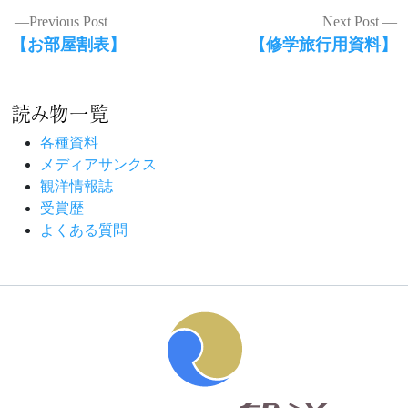
投
Previous Post
Next Post
Previous
Next
【お部屋割表】
【修学旅行用資料】
稿
post:
post:
ナ
読み物一覧
ビ
ゲ
各種資料
メディアサンクス
ー
観洋情報誌
シ
受賞歴
よくある質問
ョ
ン