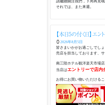
請繼續關注我們，下周再見哦
それでは、また来週。
【本日5の付く日】エン
2026年8月5日
皆さまいかがお過ごしでしょ
売店を担当しております、サガ
南三陸ホテル観洋楽天市場店
エントリーで店内
当店は
お得にお買い物いただけるこ