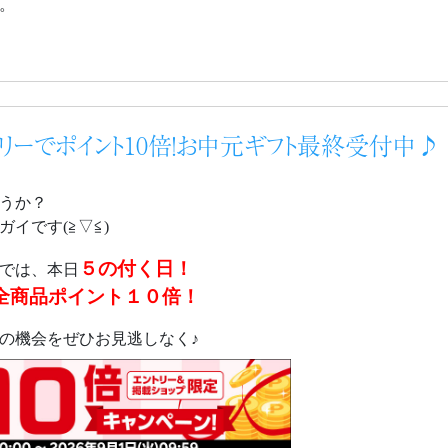
。
トリーでポイント10倍！お中元ギフト最終受付中♪
うか？
イです(≧▽≦)
５の付く日！
では、本日
全商品ポイント１０倍！
の機会をぜひお見逃しなく♪