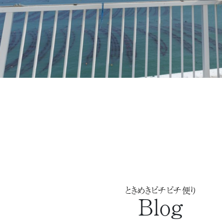
ときめきピチピチ便り
Blog