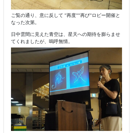
ご覧の通り、意に反して ”再度””再び”ロビー開催と
なった次第。
日中雲間に見えた青空は、星天への期待を膨らませ
てくれましたが、嗚呼無情。