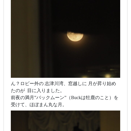
ん？ロビー外の 志津川湾、窓越しに 月が昇り始め
たのが 目に入りました。
前夜の満月”バックムーン”（Buckは牡鹿のこと）を
受けて、ほぼまん丸な月。