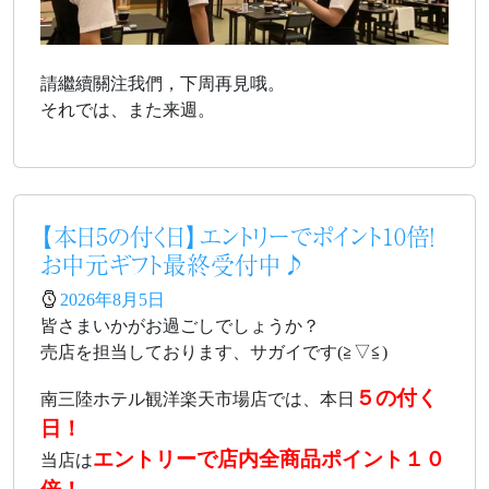
請繼續關注我們，下周再見哦。
それでは、また来週。
【本日5の付く日】エントリーでポイント10倍！
お中元ギフト最終受付中♪
2026年8月5日
皆さまいかがお過ごしでしょうか？
売店を担当しております、サガイです(≧▽≦)
５の付く
南三陸ホテル観洋楽天市場店では、本日
日！
エントリーで店内全商品ポイント１０
当店は