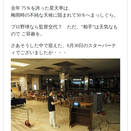
去年 75％を誇った星天率は、
梅雨時の不純な天候に阻まれて50％へまっしぐら。
プロ野球なら監督交代？ ただ、”相手”は天気なも
ので ご容赦を。
さあそうした中で迎えた、6月30日のスターパーテ
ィでございましたが・・・