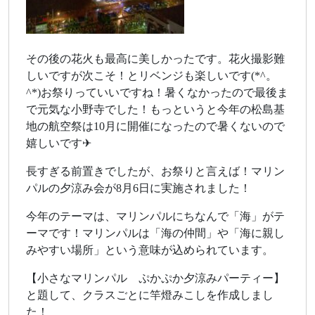
その後の花火も最高に美しかったです。花火撮影難
しいですが次こそ！とリベンジも楽しいです(*^。
^*)お祭りっていいですね！暑くなかったので最後ま
で元気な小野寺でした！もっというと今年の松島基
地の航空祭は10月に開催になったので暑くないので
嬉しいです✈
長すぎる前置きでしたが、お祭りと言えば！マリン
パルの夕涼み会が8月6日に実施されました！
今年のテーマは、マリンパルにちなんで「海」がテ
ーマです！マリンパルは「海の仲間」や「海に親し
みやすい場所」という意味が込められています。
【小さなマリンパル ぷかぷか夕涼みパーティー】
と題して、クラスごとに竿燈みこしを作成しまし
た！