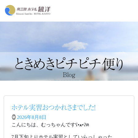
ときめきピチピチ便り
Blog
ホテル実習おつかれさまでした！
2026年8月8日
こんにちは、むっちゃんですʕ•ﻌ•ʔฅ
7月下旬よりホテル実習としていらっしゃった