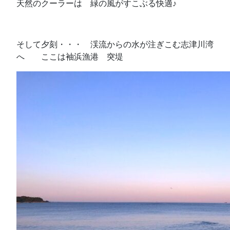
天然のクーラーは 緑の風がすこぶる快適♪
そして夕刻・・・ 渓流からの水が注ぎこむ志津川湾
へ ここは袖浜漁港 突堤