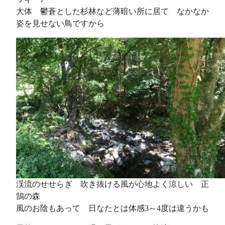
大体 鬱蒼とした杉林など薄暗い所に居て なかなか
姿を見せない鳥ですから
渓流のせせらぎ 吹き抜ける風が心地よく涼しい 正
鵠の森
風のお陰もあって 日なたとは体感3～4度は違うかも