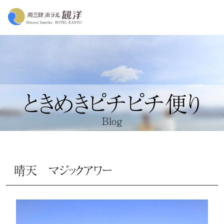
ときめきピチピチ便り
Blog
晴天 マジックアワー